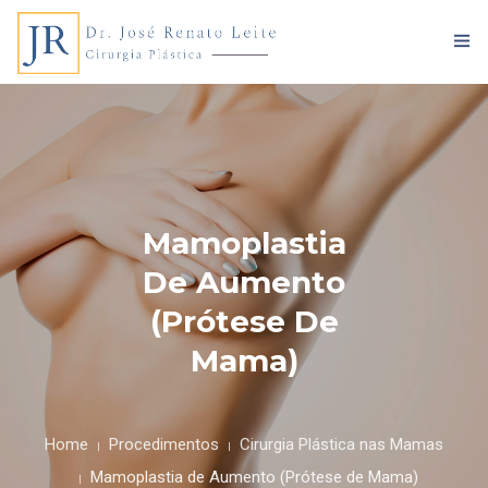
HOME
Mamoplastia
DR. JOSÉ RENATO LEITE
De Aumento
PROCEDIMENTOS
(Prótese De
Mama)
BLOG
ENTRE EM CONTATO
Home
Procedimentos
Cirurgia Plástica nas Mamas
Mamoplastia de Aumento (Prótese de Mama)